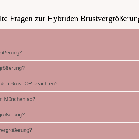
llte Fragen zur Hybriden Brustvergrößeru
größerung?
rgrößerung?
riden Brust OP beachten?
 in München ab?
größerung?
vergrößerung?