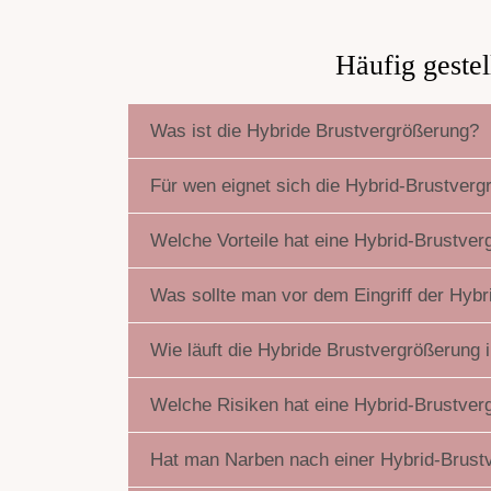
Häufig geste
Was ist die Hybride Brustvergrößerung?
Für wen eignet sich die Hybrid-Brustver
Welche Vorteile hat eine Hybrid-Brustve
Was sollte man vor dem Eingriff der Hyb
Wie läuft die Hybride Brustvergrößerung
Welche Risiken hat eine Hybrid-Brustver
Hat man Narben nach einer Hybrid-Brust