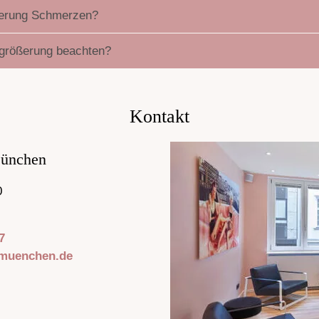
ßerung Schmerzen?
rgrößerung beachten?
Kontakt
München
0
7
-muenchen.de